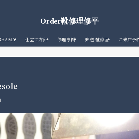
Order靴修理修平
KOHAMA
仕立て方針
修理事例
郵送 靴修理
ご来店予
esole
日