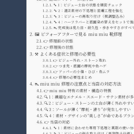
🔧 1：ビジュー土台の状態を精密チェック
🔧 2：適正素材の下処理と密着工程を強化
🔧 3：ビジューの再取り付け（微調整込み）
🔧 4：ハーフラバーと底面染め替えをセットで
👠 完成後は見た目・耐久性・歩きやすさがすべ
🖼️ ビフォーアフターで見る miu miu 靴修理
👉 修理前の状態
👉 修理後の状態
⚒️ よくある症状と修理の必要性
👉 ビジュー外れ・ストーン取れ
👉 つま先・底面の摩耗や色ハゲ
👉 アッパーの小傷・ひび・色ムラ
👉 修理の必要性まとめ
👠 miu miu 修理の注意点と当店の対応方法
👉 miu miu 特有の素材・構造の特徴
🔍 1：繊細なエナメル・スエード・サテン素材が
🔍 2：ビジュー・ストーンの土台が薄く外れやす
🔍 3：ソールが薄く“摩耗・滑り”が発生しやすい
🔍 4：素材・デザインの“美しさ”が命であるブラ
👉 当店の対応
🔧 1：素材に合わせた専用下処理と薬剤の使い分
🔧 2：ビジューの強化取り付け（再発防止仕様）