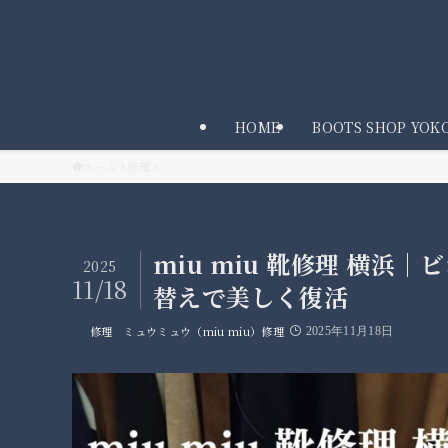
HOME
BOOTS SHOP YO
ホーム
修理
miu miu 靴修理 横
2025
11/18
替えで美しく復活
修理
ミュウミュウ（miu miu）修理
2025年11月18日