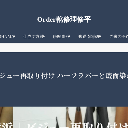
Order靴修理修平
KOHAMA
仕立て方針
修理事例
郵送 靴修理
ご来店予
浜｜ビジュー再取り付け ハーフラバーと底面染