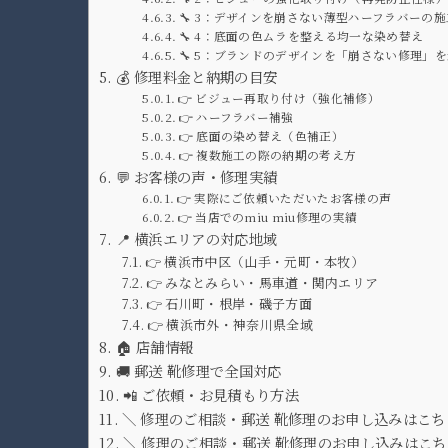
🔧 3：デザインを崩さない薄型ハーフラバーの施
🔧 4：底面の色ムラを整える均一な染め替え
🔧 5：ブランドのデザインを「崩さない修理」
💰 修理料金と納期の目安
👉 ビジュー再取り付け（強化補修）
👉 ハーフラバー補強
👉 底面の染め替え（色補正）
👉 複数施工の際の納期の考え方
💬 お客様の声・修理実績
👉 実際にご依頼いただいたお客様の声
👉 当店でのmiu miu修理の実績
📍 横浜エリアの対応地域
👉 横浜市中区（山手・元町・本牧）
👉 みなとみらい・馬車道・関内エリア
👉 石川町・根岸・磯子方面
👉 横浜市外・神奈川県全域
🏠 店舗情報
🚚 郵送 靴修理で全国対応
📲 ご依頼・お見積もり方法
＼ 修理のご相談・郵送 靴修理のお申し込みはこち
＼ 修理のご相談・郵送 靴修理のお申し込みはこち