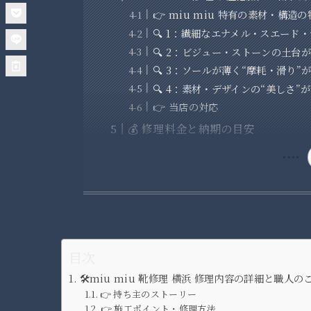
👉 miu miu 特有の素材・構造
🔍 1：繊細なエナメル・スエード
🔍 2：ビジュー・ストーンの土台
🔍 3：ソールが薄く“摩耗・滑り”
🔍 4：素材・デザインの“美しさ
👉 当店の対応
💰 修理料金と納期の目安
目次
🛠️miu miu 靴修理 横浜 修理内容の詳細と職人
👉 持ち主のストーリー
👉 施工ポイント・修理方法